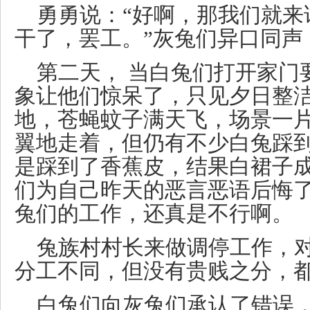
勇勇说：“好啊，那我们就来
干了，罢工。”灰兔们异口同声
第二天， 当白兔们打开家门
象让他们惊呆了，只见夕日整
地，苍蝇蚊子满天飞，场景一
翼地走着，但仍有不少白兔踩
是踩到了香蕉皮，结果白裙子
们为自己昨天的恶言恶语后悔
兔们的工作，还真是不行啊。
兔族村村长来做调停工作，对
分工不同，但没有贵贱之分，都
白兔们向灰兔们承认了错误