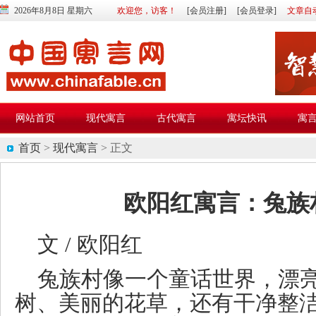
2026年8月8日 星期六
欢迎您，访客！
[会员注册]
[会员登录]
文章自
网站首页
现代寓言
古代寓言
寓坛快讯
寓
首页
>
现代寓言
> 正文
欧阳红寓言：兔族
文 / 欧阳红
兔族村像一个童话世界，漂
树、美丽的花草，还有干净整