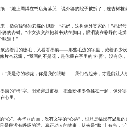
纸：“她上周蹲在书店角落哭，说外婆的院子被拆了，连杏树桩
来，指尖轻轻碰彩蝶的翅膀：“妈妈，这树像外婆家的！”妈妈弯
外婆的杏树。”小女孩突然抱着书贴在胸口，眼泪滴在彩蝶的花瓣
个味道！”
女孩沾着泪的睫毛，又看看墨痕——那些毛边的字里，藏着多少
像片杏花瓣，“我画的不是花，是你藏在字里的‘外婆’。没有你
：“我是你的喉咙，你是我的眼睛——我们合起来，才是能让人
墨痕的“棉”字。阳光穿过窗棂，把金粉和墨色揉在一起，像外婆
留在心里。
的“心”。再华丽的画，没有文字的“心跳”，也只是幅没有温度的
只是段没有呼吸的话。真正动人的故事，从来是“脸”上有光，“心