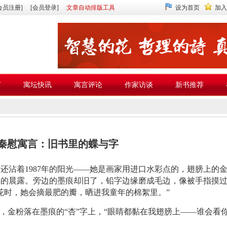
会员注册]
[会员登录]
文章自动排版工具
设为首页
加入
言
寓坛快讯
寓言评论
作家访谈
新书推荐
秦慰寓言：旧书里的蝶与字
还沾着1987年的阳光——她是画家用进口水彩点的，翅膀上的
年的晨露。旁边的墨痕却旧了，铅字边缘磨成毛边，像被手指摸
花时，她会摘最肥的瓣，晒进我童年的棉絮里。”
膀，金粉落在墨痕的“杏”字上，“眼睛都黏在我翅膀上——谁会看