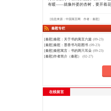
有暖——就像外婆的杏树，要开着
[信息来源：中国寓言网 作者：秦慰]
秦慰专栏
[秦慰]秦慰：关于书的寓言六篇
(09-23)
[秦慰]秦慰：墨香书与彩图书
(09-23)
[秦慰]秦慰寓言：书的两只耳朵
(09-23)
[秦慰]作者简介（秦慰）
(02-27)
在线留言