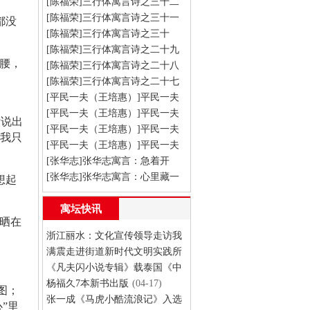
[陈福荣]三行体寓言诗之三十二
[陈福荣]三行体寓言诗之三十一
(08-03)
都没
[陈福荣]三行体寓言诗之三十
(08-03)
[陈福荣]三行体寓言诗之二十九
(08-03)
腰，
[陈福荣]三行体寓言诗之二十八
(08-03)
[陈福荣]三行体寓言诗之二十七
(08-03)
[平民一夫（王培惠）]平民一夫
(08-03)
寓言：猴子摘月
[平民一夫（王培惠）]平民一夫
(08-03)
没说出
寓言：皮球和松鼠
[平民一夫（王培惠）]平民一夫
(08-03)
，我只
寓言：聪明的鹦鹉
[平民一夫（王培惠）]平民一夫
(08-03)
寓言：狼二
[张华志]张华志寓言：急着开
(08-03)
花，还是忙着长根
[张华志]张华志寓言：心里藏一
(08-03)
想起
把米
(08-03)
寓坛快讯
晒在
浙江丽水：文化宣传领导走访我
会会员张一成
满震走进街道新时代文明实践所
(07-17)
指导少年儿童阅读寓言创作寓言
《凡夫闪小说专辑》载泰国《中
华日报》20260420
杨福久7本新书出版
(04-27)
(04-20)
(04-17)
图；
张一成《马虎小酷流浪记》入选
”里