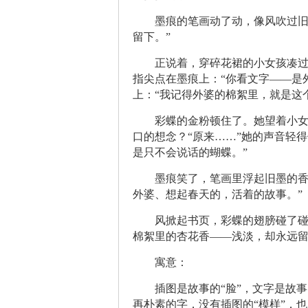
墨痕的笔画动了动，像风吹过旧
留下。”
正说着，穿碎花裙的小女孩凑过
指尖点在墨痕上：“你看文字——是
上：“我记得外婆的棉絮里，就是这
彩蝶的金粉顿住了。她望着小
口的想念？“原来……”她的声音轻得
是只不会说话的蝴蝶。”
墨痕笑了，笔画里浮起旧墨的香
外婆、想起春天的，活着的故事。”
风掀起书页，彩蝶的翅膀碰了碰
棉絮里的杏花香——浅淡，却永远
寓意：
插图是故事的“脸”，文字是故事
再朴素的字，没有插图的“模样”，也