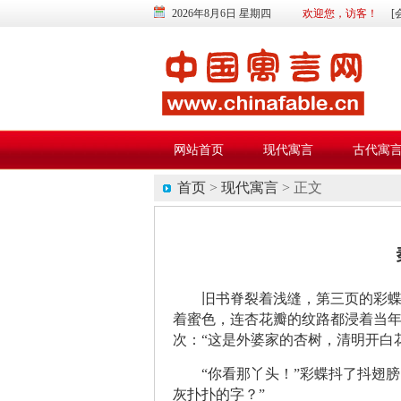
2026年8月6日 星期四
欢迎您，访客！
[
网站首页
现代寓言
古代寓
首页
>
现代寓言
> 正文
旧书脊裂着浅缝，第三页的彩蝶
着蜜色，连杏花瓣的纹路都浸着当
次：“这是外婆家的杏树，清明开白
“你看那丫头！”彩蝶抖了抖翅
灰扑扑的字？”