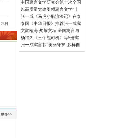
中国作协海外推介项目
中国寓言文学研究会第十次全国
(04-15)
会员代表大会圆满成功
以高质量党建引领寓言文学“十
(04-12)
五五”新发展
张一成《马虎小酷流浪记》在泰
(03-06)
国纸媒连载
泰国《中华日报》推荐张一成寓
(01-12)
23日
言作品
文聚瓯海 奖耀文坛 全国寓言与
(12-14)
散文界盛会在温州圆满落幕
杨福久《三个熊司机》等5册寓
(11-
04)
言童话故事出版发行
张一成寓言获“美丽守护·多样自
(09-22)
然”活动一等奖
(06-19)
更多>>