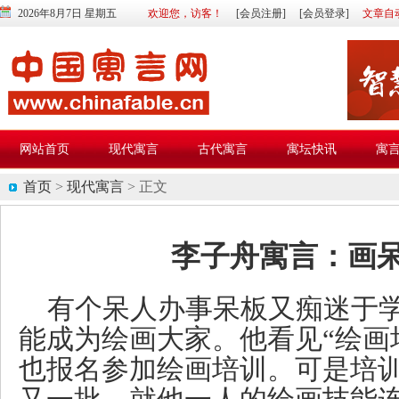
2026年8月7日 星期五
欢迎您，访客！
[会员注册]
[会员登录]
文章自
网站首页
现代寓言
古代寓言
寓坛快讯
寓
首页
>
现代寓言
> 正文
李子舟寓言：画
有个呆人办事呆板又痴迷于
能成为绘画大家。他看见“绘画
也报名参加绘画培训。可是培