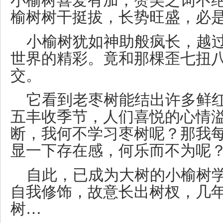
小榆树喜爱有加，赞美之词不绝
榆树树干挺拔，长势旺盛，必是
小榆树犹如神助般疯长，越
世界的精彩。竟和那棵歪七扭
交。
它看到老枣树能结出许多鲜
五丰收季节，人们喜悦的心情
断，我何不学习枣树呢？那我
显一下存在感，何乐而不为呢
自此，已成为大树的小榆树
自我修饰，故意长出树杈，几
树…