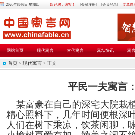
2026年8月6日 星期四
欢迎您，访客！
[会员注册]
[会员登录]
文章自
网站首页
现代寓言
古代寓言
寓坛快讯
寓
首页
>
现代寓言
> 正文
平民一夫寓言
某富豪在自己的深宅大院栽
精心照料下，几年时间便根深
人们在树下乘凉，饮茶闲聊，