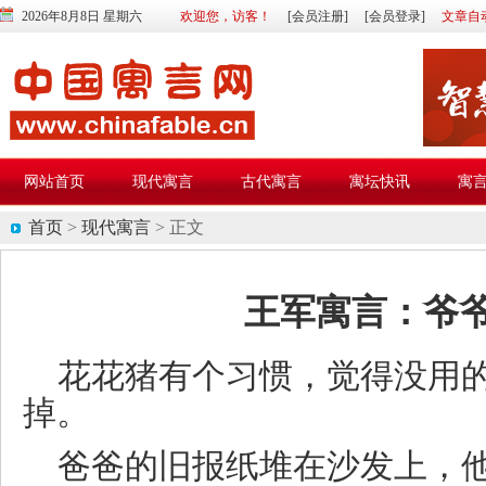
2026年8月8日 星期六
欢迎您，访客！
[会员注册]
[会员登录]
文章自
网站首页
现代寓言
古代寓言
寓坛快讯
寓
首页
>
现代寓言
> 正文
王军寓言：爷
花花猪有个习惯，觉得没用
掉。
爸爸的旧报纸堆在沙发上，