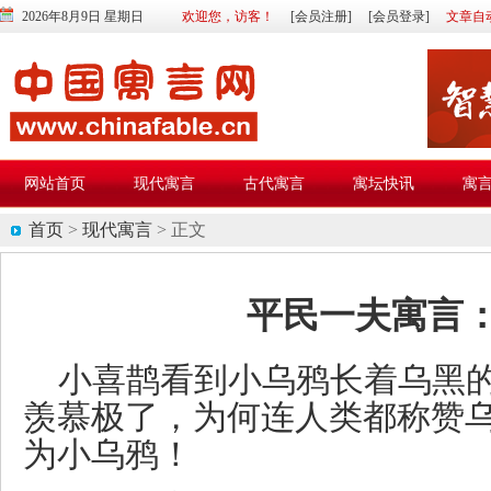
2026年8月9日 星期日
欢迎您，访客！
[会员注册]
[会员登录]
文章自
网站首页
现代寓言
古代寓言
寓坛快讯
寓
首页
>
现代寓言
> 正文
平民一夫寓言
小喜鹊看到小乌鸦长着乌黑
羡慕极了，为何连人类都称赞
为小乌鸦！