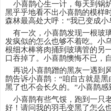
小喜鹊心生一计，每天到锅
黑乎乎地看不出小喜鹊的模样
森林最高处大呼：“我已变成小
有一次，小喜鹊发现一根玻
发疯似的怎么也够不着吃。小
根细木棒将肉捅到玻璃管的另
口吞掉了。小喜鹊懊悔不已，
再说小喜鹊蹭的黑灰一遇到
鹊告诉小喜鹊：“咱自古就是黑
黑了也不会长久的。”小喜鹊感
小喜鹊有些气馁，跑到一只老
好！请问我的羽毛变黑了怎么