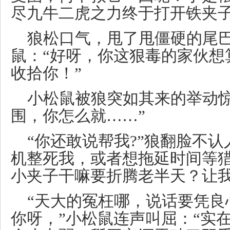
尽九牛二虎之力终于打开铁夹
狼松口气，甩了甩僵硬的尾
鼠：“好呀，你这狠毒的家伙想
收拾你！”
小松鼠被狼突如其来的举动惊
围，你怎么就……”
“你还敢说帮我?”狼翻脸不认
机整死我，或者想拖延时间等
小夹子干嘛要折腾老半天？让我
“天大的冤枉哪，说话要凭良
你呀，”小松鼠连声叫屈：“实