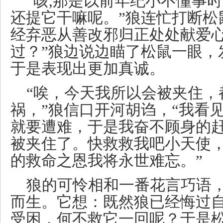
“咳,那是以前年纪小不懂事时
还提它干嘛呢。”狼连忙打断松
经弃恶从善改邪归正处处献爱
过？”狼边说边瞄了松鼠一眼，
于是表现出更加真诚。
“唉，今天我所以会被夹住，
祸，”狼信口开河胡诌，“我看
就要遭难，于是我奋不顾身的
被夹住了。快救救我吧小天使
的救命之恩我将永世难忘。”
狼的可怜相和一番花言巧语
而生。它想：既然狼已经悔过
受困，何不救它一回呢？于是