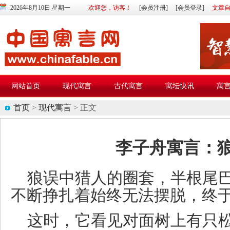
2026年8月10日 星期一
欢迎您，访客！
[会员注册]
[会员登录]
文章
网站首页
现代寓言
古代寓言
寓坛快讯
寓
首页
>
现代寓言
> 正文
李子舟寓言：
狼误中猎人的圈套，半根尾
不断挣扎着始终无法摆脱，终
这时，它看见对面树上有只