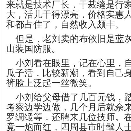
来就是技术厂长，干裁缝是行
大，活儿干得漂亮，价格实惠
和都占住了，自然收入颇丰。
但是，老刘卖的布依旧是蓝
山装国防服。
小刘看在眼里，记在心里，
瓜子活，比较新潮，看到自己
裤脸上泛起一丝微笑。
小刘给父母借了几百元钱，
考察边学边做，几个月后就佘
罗绸缎等，还聘来几位技师。
竟一炮而红，四周县市时髦人