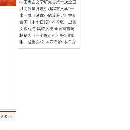
中国作协海外推介项目
中国寓言文学研究会第十次全国
(04-15)
会员代表大会圆满成功
以高质量党建引领寓言文学“十
(04-12)
五五”新发展
张一成《马虎小酷流浪记》在泰
(03-06)
国纸媒连载
泰国《中华日报》推荐张一成寓
(01-12)
言作品
文聚瓯海 奖耀文坛 全国寓言与
(12-14)
散文界盛会在温州圆满落幕
杨福久《三个熊司机》等5册寓
(11-
04)
言童话故事出版发行
张一成寓言获“美丽守护·多样自
(09-22)
然”活动一等奖
(06-19)
更多>>