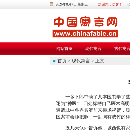
2026年8月7日 星期五
欢迎您，访客！
[
网站首页
现代寓言
古代寓
首页
>
现代寓言
> 正文
一乡下郎中读了几本医书学了
诩为“神医”，四处标榜自己医术高
遍请城中各界名流前来捧场祝贺，场
医案前会诊把脉，一副胸有成竹的
没几天伙计告诉他，城西也有家