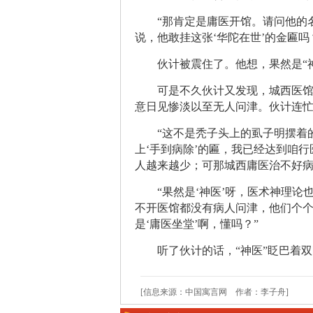
“那肯定是庸医开馆。请问他的
说，他敢挂这张‘华陀在世’的金匾吗
伙计被震住了。他想，果然是“
可是不久伙计又发现，城西医馆
意日见惨淡以至无人问津。伙计连忙
“这不是秃子头上的虱子明摆着
上‘手到病除’的匾，我已经达到咱
人越来越少；可那城西庸医治不好病
“果然是‘神医’呀，医术神理
不开医馆都没有病人问津，他们个个
是‘庸医坐堂’啊，懂吗？”
听了伙计的话，“神医”眨巴着
[信息来源：中国寓言网 作者：李子舟]