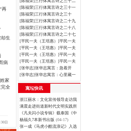
[陈福荣]三行体寓言诗之三十二
[陈福荣]三行体寓言诗之三十一
(08-03)
“再
[陈福荣]三行体寓言诗之三十
(08-03)
[陈福荣]三行体寓言诗之二十九
(08-03)
。
[陈福荣]三行体寓言诗之二十八
(08-03)
[陈福荣]三行体寓言诗之二十七
(08-03)
馆却生
[平民一夫（王培惠）]平民一夫
(08-03)
寓言：猴子摘月
[平民一夫（王培惠）]平民一夫
(08-03)
寓言：皮球和松鼠
[平民一夫（王培惠）]平民一夫
(08-03)
墙
寓言：聪明的鹦鹉
[平民一夫（王培惠）]平民一夫
(08-03)
而病
寓言：狼二
[张华志]张华志寓言：急着开
(08-03)
花，还是忙着长根
[张华志]张华志寓言：心里藏一
(08-03)
百姓家
把米
(08-03)
这完全
寓坛快讯
浙江丽水：文化宣传领导走访我
会会员张一成
满震走进街道新时代文明实践所
(07-17)
指导少年儿童阅读寓言创作寓言
《凡夫闪小说专辑》载泰国《中
华日报》20260420
杨福久7本新书出版
(04-27)
(04-20)
(04-17)
30日
张一成《马虎小酷流浪记》入选