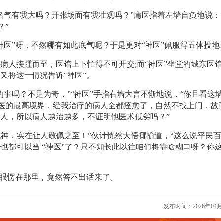
名气有我大吗？开张场面有我壮观吗？”庸医指着左墙自负地说：
？”
神医”呀，不然哪有如此底气呢？于是更对“神医”佩服得五体投地
病人接踵而至，医馆上下忙得不可开交;而“神医”坐堂的城东医
又将这一情况告诉“神医”。
的事吗？不足为奇，”“神医”手指右墙大言不惭地说，“你且看这
行医的最高境界，经我治疗的病人全都痊愈了，自然不找上门，故
人，所以病人越治越多，不证明他医术低劣吗？”
论也神，实在让人敬佩之至！”伙计恍然大悟揶揄道，“这么说平民
也都可以当 “神医”了？只不知长此以往咱们将靠啥糊口呀？你
双眼愣在那里，竟然答不出话来了。
发布时间：2026年04月