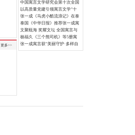
中国作协海外推介项目
中国寓言文学研究会第十次全国
(04-15)
会员代表大会圆满成功
以高质量党建引领寓言文学“十
(04-12)
五五”新发展
张一成《马虎小酷流浪记》在泰
(03-06)
国纸媒连载
泰国《中华日报》推荐张一成寓
(01-12)
言作品
文聚瓯海 奖耀文坛 全国寓言与
(12-14)
散文界盛会在温州圆满落幕
杨福久《三个熊司机》等5册寓
(11-
04)
言童话故事出版发行
张一成寓言获“美丽守护·多样自
(09-22)
更多>>
然”活动一等奖
(06-19)