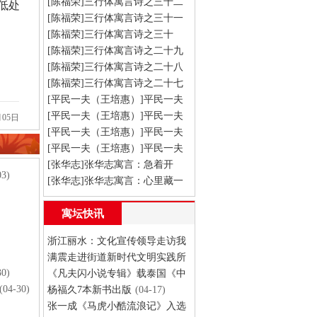
[陈福荣]三行体寓言诗之三十二
低处
[陈福荣]三行体寓言诗之三十一
(08-03)
[陈福荣]三行体寓言诗之三十
(08-03)
[陈福荣]三行体寓言诗之二十九
(08-03)
[陈福荣]三行体寓言诗之二十八
(08-03)
[陈福荣]三行体寓言诗之二十七
(08-03)
[平民一夫（王培惠）]平民一夫
(08-03)
寓言：猴子摘月
[平民一夫（王培惠）]平民一夫
(08-03)
05日
寓言：皮球和松鼠
[平民一夫（王培惠）]平民一夫
(08-03)
寓言：聪明的鹦鹉
[平民一夫（王培惠）]平民一夫
(08-03)
寓言：狼二
[张华志]张华志寓言：急着开
(08-03)
03)
花，还是忙着长根
[张华志]张华志寓言：心里藏一
(08-03)
把米
(08-03)
寓坛快讯
浙江丽水：文化宣传领导走访我
会会员张一成
满震走进街道新时代文明实践所
(07-17)
30)
指导少年儿童阅读寓言创作寓言
《凡夫闪小说专辑》载泰国《中
(04-30)
华日报》20260420
杨福久7本新书出版
(04-27)
(04-20)
(04-17)
张一成《马虎小酷流浪记》入选