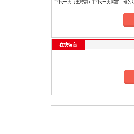
[平民一夫（王培惠）]平民一夫寓言：谁的
在线留言