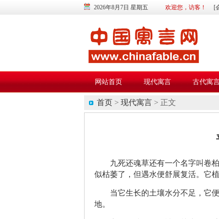
2026年8月7日 星期五
欢迎您，访客！
[
网站首页
现代寓言
古代寓
首页
>
现代寓言
> 正文
九死还魂草还有一个名字叫卷
似枯萎了，但遇水便舒展复活。它
当它生长的土壤水分不足，它
地。