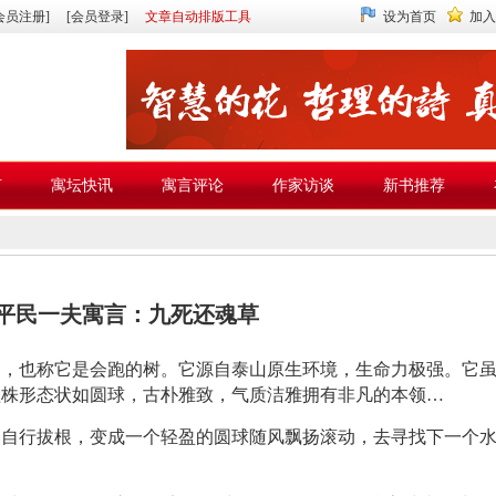
会员注册]
[会员登录]
文章自动排版工具
设为首页
加入
言
寓坛快讯
寓言评论
作家访谈
新书推荐
平民一夫寓言：九死还魂草
柏，也称它是会跑的树。它源自泰山原生环境，生命力极强。它
植株形态状如圆球，古朴雅致，气质洁雅拥有非凡的本领…
便自行拔根，变成一个轻盈的圆球随风飘扬滚动，去寻找下一个