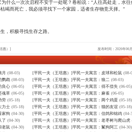
它为什么一次次启程不安于一处呢？卷柏说：“人往高处走，水往
枯竭而死亡，我必须寻找下一个家园，适者生存物竞天择。”
逢生，积极寻找生存之路。
培惠）]
发布时间：2026年06月
摘月
(08-03)
[平民一夫（王培惠）]平民一夫寓言：皮球和松鼠
(08-
的鹦鹉
(08-03)
[平民一夫（王培惠）]平民一夫寓言：狼二
(08-03)
的良心
(06-05)
[平民一夫（王培惠）]平民一夫寓言：得不偿失
(06-05)
还魂草
(06-05)
[平民一夫（王培惠）]平民一夫寓言：麻雀
(06-05)
功劳
(05-18)
[平民一夫（王培惠）]平民一夫寓言：两个鸡蛋
(05-18)
大力士
(05-18)
[平民一夫（王培惠）]平民一夫寓言：猫的友谊
(05-18)
看家狗
(04-30)
[平民一夫（王培惠）]平民一夫寓言：信鸽和锦鸡
(04-
队了
(04-30)
[平民一夫（王培惠）]平民一夫寓言：老枣树与爬山虎
和老鼠
(04-30)
[平民一夫（王培惠）]平民一夫寓言：鬣狗阿三
(04-30)